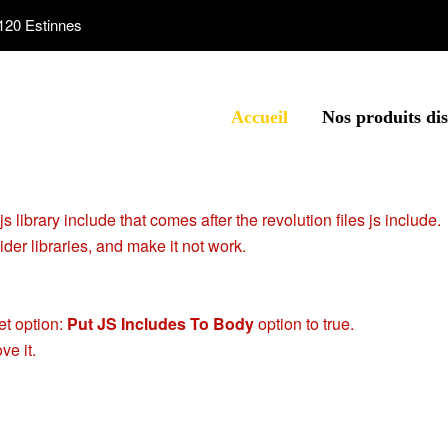
120 Estinnes
Accueil
Nos produits di
 library include that comes after the revolution files js include.
der libraries, and make it not work.
et option:
Put JS Includes To Body
option to true.
ve it.