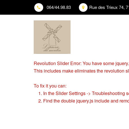
064/44.98.83
Rue des Trieux 74, 7
Revolution Slider Error: You have some jquery.js
This includes make eliminates the revolution sli
To fix it you can:
1. In the Slider Settings -> Troubleshooting s
2. Find the double jquery.js include and remo