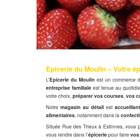
Epicerie du Moulin – Votre ép
L’
Epicerie du Moulin
est un commerce de
entreprise familiale
est tenue au quotidie
votre choix,
préparer vos courses
,
vos 
Notre
magasin au détail
est
accueillan
alimentaires
, notamment dans la
confect
Située Rue des Trieux à Estinnes, vous 
vous rendre dans l’
épicerie
pour faire
vos