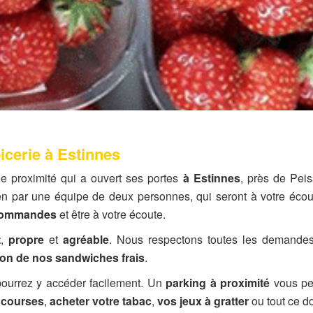
icerie à Estinnes
 proximité qui a ouvert ses portes
à Estinnes
, près de Peis
n par une équipe de deux personnes, qui seront à votre écoute
commandes
et être à votre écoute.
t
,
propre
et
agréable
. Nous respectons toutes les demandes
ion de nos sandwiches frais
.
pourrez y accéder facilement. Un
parking à proximité
vous per
 courses
,
acheter votre tabac
,
vos jeux à gratter
ou tout ce d